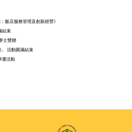
到體驗：飯店服務管理及創新經營》
圓滿結束
1學士雙聯
系烤」 活動圓滿結束
 淨灘活動