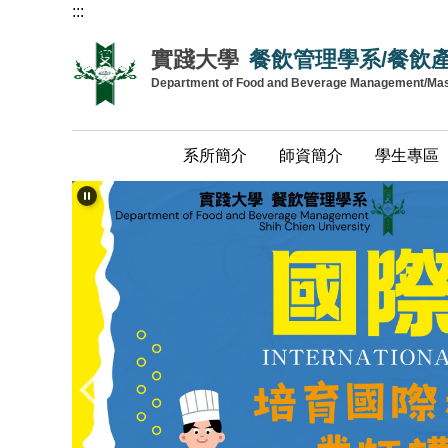
:::
跳
到
實踐大學
餐飲管理學系/餐飲
主
Department of Food and Beverage Management/Maste
要
內
容
系所簡介
師資簡介
學生專區
區