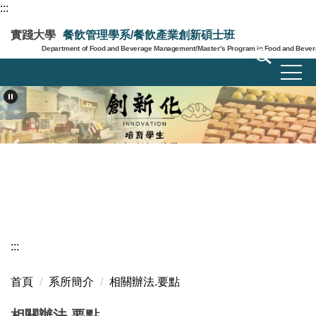
:::
跳
到
實踐大學
餐飲管理學系/餐飲產業創新碩士班
主
Department of Food and Beverage Management/Master's Program in Food and Bevera
要
內
容
區
:::
首頁
系所簡介
相關辦法.要點
相關辦法.要點