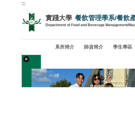
:::
跳
到
實踐大學
餐飲管理學系/餐飲
主
Department of Food and Beverage Management/Maste
要
內
容
系所簡介
師資簡介
學生專區
區