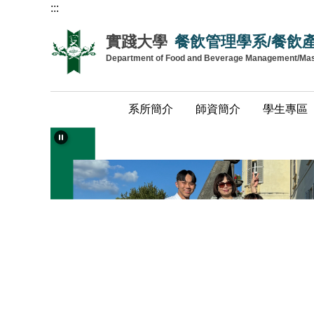
:::
跳
到
實踐大學
餐飲管理學系/餐飲
主
Department of Food and Beverage Management/Maste
要
內
容
系所簡介
師資簡介
學生專區
區