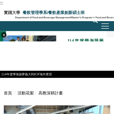
:::
跳
到
實踐大學
餐飲管理學系/餐飲產業創新碩士班
主
Department of Food and Beverage Management/Master's Program in Food and Bevera
要
內
容
區
114年度學海築夢義大利ICIF海外實習
首頁
活動花絮
高教深耕計畫