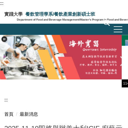
:::
跳
到
實踐大學
餐飲管理學系/餐飲產業創新碩士班
主
Department of Food and Beverage Management/Master's Program in Food and Bevera
要
內
容
區
114年度學海築夢義大利ICIF海外實習
:::
首頁
最新消息