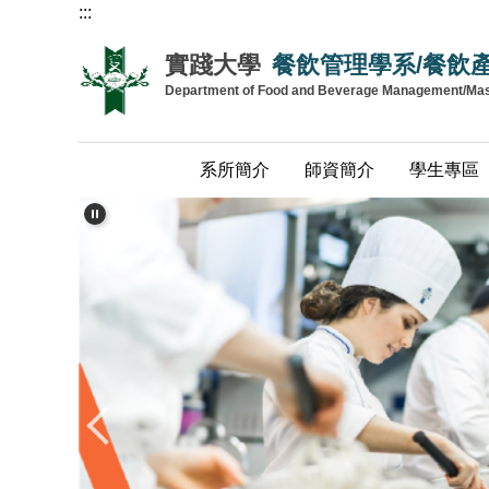
:::
跳
到
實踐大學
餐飲管理學系/餐飲
主
Department of Food and Beverage Management/Maste
要
內
容
系所簡介
師資簡介
學生專區
區