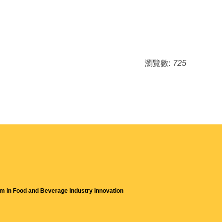
瀏覽數:
725
m in Food and Beverage Industry Innovation