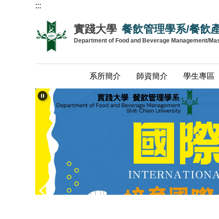
:::
跳
到
實踐大學
餐飲管理學系/餐飲
主
Department of Food and Beverage Management/Maste
要
內
容
系所簡介
師資簡介
學生專區
區