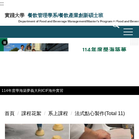
:::
跳
到
實踐大學
餐飲管理學系/餐飲產業創新碩士班
主
Department of Food and Beverage Management/Master's Program in Food and Bevera
要
內
容
區
114年度學海築夢義大利ICIF海外實習
首頁
課程花絮
系上課程
法式點心製作(Total 11)