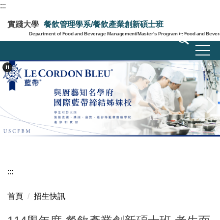
:::
跳
到
實踐大學
餐飲管理學系/餐飲產業創新碩士班
主
Department of Food and Beverage Management/Master's Program in Food and Bevera
要
內
容
區
:::
首頁
招生快訊