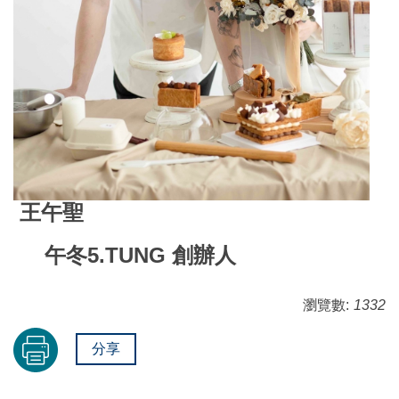
王午聖
午冬5.TUNG 創辦人
瀏覽數:
1332
分享