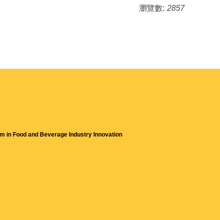
瀏覽數:
2857
m in Food and Beverage Industry Innovation