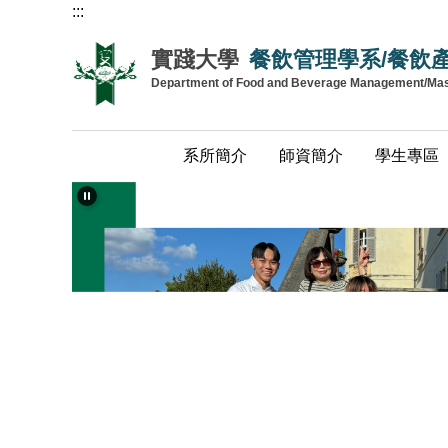
:::
跳
到
實踐大學
餐飲管理學系/餐飲
主
Department of Food and Beverage Management/Maste
要
內
容
系所簡介
師資簡介
學生專區
區