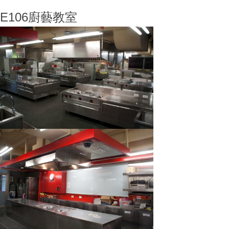
E106廚藝教室