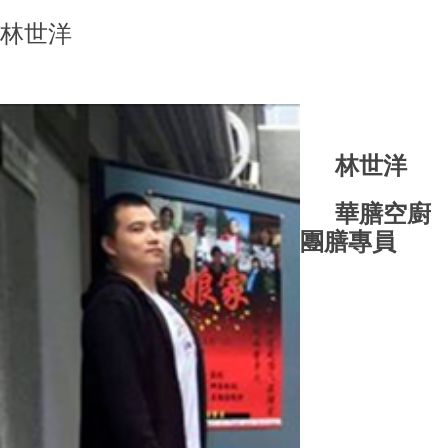
林世洋
林世洋
華膳空廚
團膳專員