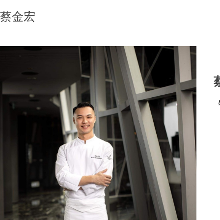
蔡金宏
蔡
特
1